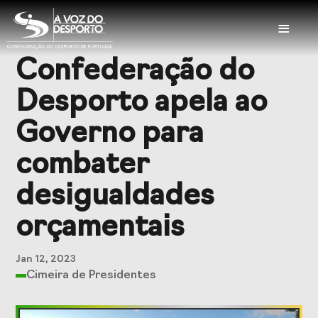
≡
Confederação do
Sobre a CDP
Desporto apela ao
Visão e Missão
Órgãos Sociais
Governo para
Representações
Representações
combater
Nacionais
Internacionais
desigualdades
História
Documentação
orçamentais
Serviços
Jan 12, 2023
Cimeira de Presidentes
Balcão das
Seguros
Federações
Desportivos