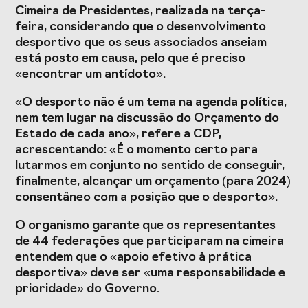
Presidentes de
de Portugal
Cimeira de Presidentes, realizada na terça-
Federações
feira, considerando que o desenvolvimento
Desportivas
desportivo que os seus associados anseiam
está posto em causa, pelo que é preciso
Prémios Voz do
Jogos CPLP
Desporto
«encontrar um antídoto».
Congresso
«O desporto não é um tema na agenda política,
Nacional do
nem tem lugar na discussão do Orçamento do
Desporto
Estado de cada ano», refere a CDP,
acrescentando: «É o momento certo para
lutarmos em conjunto no sentido de conseguir,
finalmente, alcançar um orçamento (para 2024)
consentâneo com a posição que o desporto».
O organismo garante que os representantes
de 44 federações que participaram na cimeira
entendem que o «apoio efetivo à prática
desportiva» deve ser «uma responsabilidade e
prioridade» do Governo.