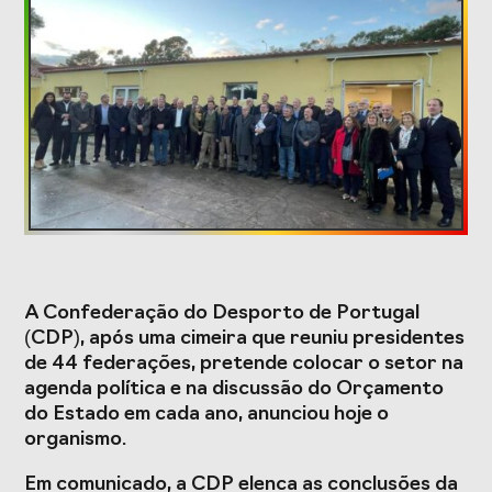
Formação
Estudos e Projetos
O Valor do
Estudo
Desporto
caracterizador do
Português, o seu
setor do Desporto
financiamento
em Portugal e
(1996-2024) e o seu
impacto da
futuro
COVID-19
A Confederação do Desporto de Portugal
Projetos Europeus
(CDP), após uma cimeira que reuniu presidentes
de 44 federações, pretende colocar o setor na
agenda política e na discussão do Orçamento
do Estado em cada ano, anunciou hoje o
Eventos
organismo.
Cimeira de
Gala do Desporto
Em comunicado, a CDP elenca as conclusões da