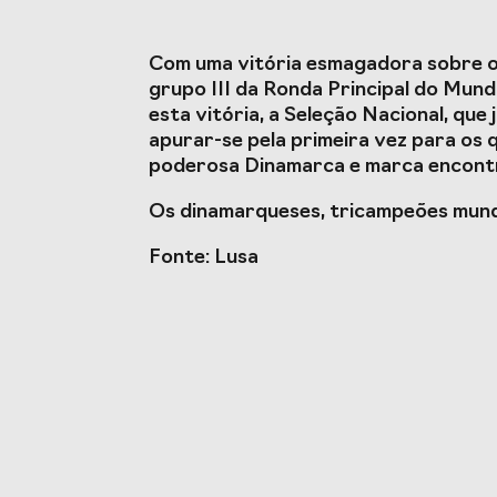
Estudos e Projetos
O Valor do Desporto
Estudo ca
Com uma vitória esmagadora sobre o 
Português, o seu financiamento
do Despo
grupo III da Ronda Principal do Mund
(1996-2024) e o seu futuro
impacto 
esta vitória, a Seleção Nacional, qu
apurar-se pela primeira vez para os 
poderosa Dinamarca e marca encontr
Eventos
Os dinamarqueses, tricampeões mundia
Cimeira de Presidentes de
Gala do D
Fonte: Lusa
Federações Desportivas
Congresso Nacional do
Desporto