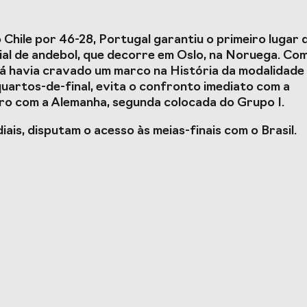
racterizador do setor
Projetos Europeus
Chile por 46-28, Portugal garantiu o primeiro lugar 
rto em Portugal e
ial de andebol, que decorre em Oslo, na Noruega. Co
da COVID-19
e já havia cravado um marco na História da modalidade
quartos-de-final, evita o confronto imediato com a
o com a Alemanha, segunda colocada do Grupo I.
is, disputam o acesso às meias-finais com o Brasil.
esporto de Portugal
Prémios Voz do Despo