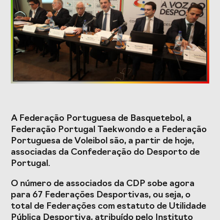
Formação
Estudos e Projetos
O Valor do
Estudo
Desporto
caracterizador do
Português, o seu
setor do Desporto
financiamento
em Portugal e
(1996-2024) e o seu
impacto da
A Federação Portuguesa de Basquetebol, a
futuro
COVID-19
Federação Portugal Taekwondo e a Federação
Portuguesa de Voleibol são, a partir de hoje,
Projetos Europeus
associadas da Confederação do Desporto de
Portugal.
O número de associados da CDP sobe agora
Eventos
para 67 Federações Desportivas, ou seja, o
total de Federações com estatuto de Utilidade
Cimeira de
Gala do Desporto
Pública Desportiva, atribuído pelo Instituto