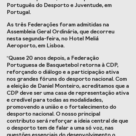
Presidentes de
de Portugal
Português do Desporto e Juventude, em
Federações
Portugal.
Desportivas
As três Federações foram admitidas na
Prémios Voz do
Jogos CPLP
Assembleia Geral Ordinária, que decorreu
Desporto
nesta segunda-feira, no Hotel Meliá
Congresso
Aeroporto, em Lisboa.
Nacional do
Desporto
“Quase 20 anos depois, a Federação
Portuguesa de Basquetebol retorna à CDP,
reforçando o diálogo e a participação ativa
nos grandes fóruns do desporto nacional. Com
a eleição de Daniel Monteiro, acreditamos que a
CDP deve ser uma casa de representação ativa
e credível para todas as modalidades,
promovendo a união e o fortalecimento do
desporto nacional. O nosso principal
contributo será reforçar a ideia central de que
o desporto tem de falar a uma só voz, nas
questões essenciais do desenvolvimento o