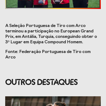
Formação
A Seleção Portuguesa de Tiro com Arco
Estudos e Projetos
terminou a participação no European Grand
Prix, em Antália, Turquia, conseguindo obter o
O Valor do
Estudo
3º Lugar em Equipa Compound Homem.
Desporto
caracterizador do
Português, o seu
setor do Desporto
Fonte: Federação Portuguesa de Tiro com
financiamento
em Portugal e
(1996-2024) e o seu
impacto da
Arco
futuro
COVID-19
Projetos Europeus
OUTROS DESTAQUES
Eventos
Cimeira de
Gala do Desporto