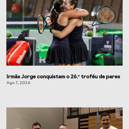
Presidentes de
de Portugal
Federações
Desportivas
Prémios Voz do
Jogos CPLP
Desporto
Congresso
Nacional do
Desporto
Irmãs Jorge conquistam o 26.º troféu de pares
Ago 7, 2026