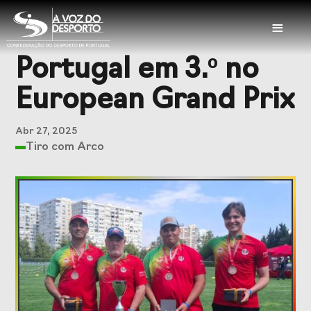
≡
Portugal em 3.º no
Sobre a CDP
European Grand Prix
Visão e Missão
Órgãos Sociais
Abr 27, 2025
Representações
Representações
Tiro com Arco
Nacionais
Internacionais
História
Documentação
Serviços
Balcão das
Seguros
Federações
Desportivos