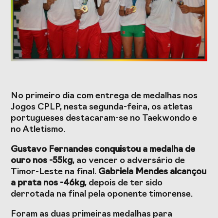
Formação
Estudos e Projetos
O Valor do
Estudo
Desporto
caracterizador do
No primeiro dia com entrega de medalhas nos
Português, o seu
setor do Desporto
Jogos CPLP, nesta segunda-feira, os atletas
financiamento
em Portugal e
(1996-2024) e o seu
impacto da
portugueses destacaram-se no Taekwondo e
futuro
COVID-19
no Atletismo.
Projetos Europeus
Gustavo Fernandes conquistou a medalha de
ouro nos -55kg
, ao vencer o adversário de
Timor-Leste na final.
Gabriela Mendes alcançou
a prata nos -46kg
, depois de ter sido
Eventos
derrotada na final pela oponente timorense.
Cimeira de
Gala do Desporto
Foram as duas primeiras medalhas para