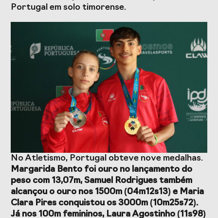
Presidentes de
de Portugal
Portugal em solo timorense.
Federações
Desportivas
Prémios Voz do
Jogos CPLP
Desporto
Congresso
Nacional do
Desporto
No Atletismo, Portugal obteve nove medalhas.
Margarida Bento foi ouro no lançamento do
peso com 13,07m, Samuel Rodrigues também
alcançou o ouro nos 1500m (04m12s13) e Maria
Clara Pires conquistou os 3000m (10m25s72).
Já nos 100m femininos, Laura Agostinho (11s98)