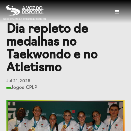
≡
Dia repleto de
Sobre a CDP
medalhas no
Visão e Missão
Órgãos Sociais
Taekwondo e no
Representações
Representações
Atletismo
Nacionais
Internacionais
História
Documentação
Jul 21, 2025
Jogos CPLP
Serviços
Balcão das
Seguros
Federações
Desportivos