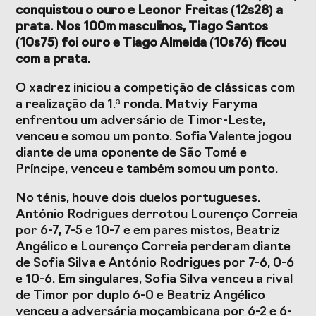
conquistou o ouro e Leonor Freitas (12s28) a
prata. Nos 100m masculinos, Tiago Santos
(10s75) foi ouro e Tiago Almeida (10s76) ficou
com a prata.
O xadrez iniciou a competição de clássicas com
a realização da 1.ª ronda. Matviy Faryma
enfrentou um adversário de Timor-Leste,
venceu e somou um ponto. Sofia Valente jogou
diante de uma oponente de São Tomé e
Príncipe, venceu e também somou um ponto.
No ténis, houve dois duelos portugueses.
António Rodrigues derrotou Lourenço Correia
por 6-7, 7-5 e 10-7 e em pares mistos, Beatriz
Angélico e Lourenço Correia perderam diante
de Sofia Silva e António Rodrigues por 7-6, 0-6
e 10-6. Em singulares, Sofia Silva venceu a rival
de Timor por duplo 6-0 e Beatriz Angélico
venceu a adversária moçambicana por 6-2 e 6-