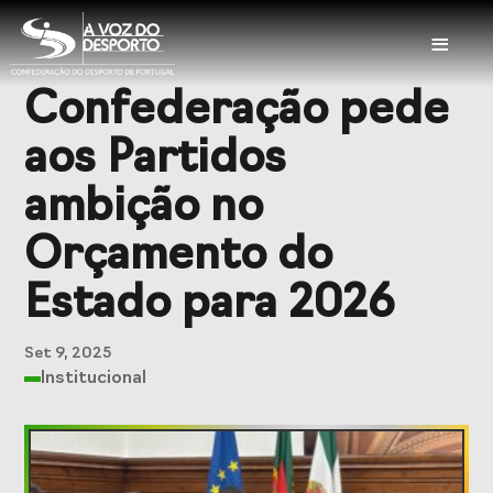
≡
Confederação pede
Sobre a CDP
aos Partidos
Visão e Missão
Órgãos Sociais
ambição no
Representações
Representações
Orçamento do
Nacionais
Internacionais
Estado para 2026
História
Documentação
Set 9, 2025
Institucional
Serviços
Balcão das
Seguros
Federações
Desportivos