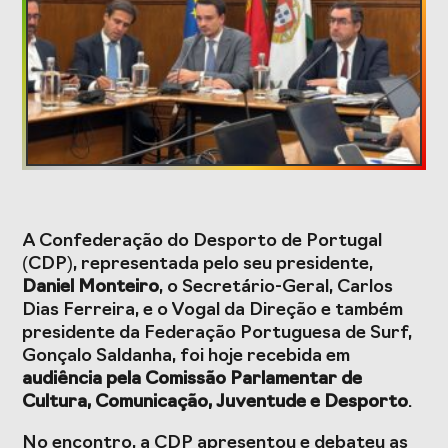
Formação
Estudos e Projetos
O Valor do
Estudo
Desporto
caracterizador do
Português, o seu
setor do Desporto
financiamento
em Portugal e
(1996-2024) e o seu
impacto da
A Confederação do Desporto de Portugal
futuro
COVID-19
(CDP), representada pelo seu presidente,
Daniel Monteiro
, o Secretário-Geral, Carlos
Projetos Europeus
Dias Ferreira, e o Vogal da Direção e também
presidente da Federação Portuguesa de Surf,
Gonçalo Saldanha, foi hoje recebida em
audiência pela Comissão Parlamentar de
Eventos
Cultura, Comunicação, Juventude e Desporto
.
Cimeira de
Gala do Desporto
No encontro, a CDP apresentou e debateu as