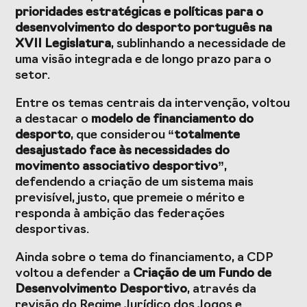
Presidentes de
de Portugal
prioridades estratégicas e políticas para o
Federações
desenvolvimento do desporto português na
Desportivas
XVII Legislatura
, sublinhando a necessidade de
Prémios Voz do
Jogos CPLP
uma visão integrada e de longo prazo para o
Desporto
setor.
Congresso
Entre os temas centrais da intervenção, voltou
Nacional do
a destacar o
modelo de financiamento do
Desporto
desporto
, que considerou
“totalmente
desajustado face às necessidades do
movimento associativo desportivo”
,
defendendo a criação de um sistema mais
previsível, justo, que premeie o mérito e
responda à ambição das federações
desportivas.
Ainda sobre o tema do financiamento, a CDP
voltou a defender a
Criação de um Fundo de
Desenvolvimento Desportivo
, através da
revisão do Regime Jurídico dos Jogos e