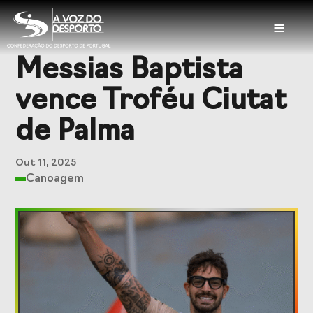
≡
Messias Baptista
Sobre a CDP
vence Troféu Ciutat
Visão e Missão
Órgãos Sociais
de Palma
Representações
Representações
Nacionais
Internacionais
Out 11, 2025
Canoagem
História
Documentação
Serviços
Balcão das
Seguros
Federações
Desportivos