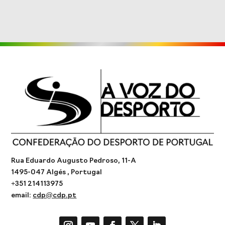
Rua Eduardo Augusto Pedroso, 11-A
1495-047 Algés , Portugal
+351 214113975
email:
cdp@cdp.pt