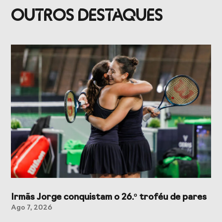
Presidentes de
de Portugal
OUTROS DESTAQUES
Federações
Desportivas
Prémios Voz do
Jogos CPLP
Desporto
Congresso
Nacional do
Desporto
Irmãs Jorge conquistam o 26.º troféu de pares
Ago 7, 2026