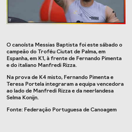
Formação
Estudos e Projetos
O canoísta Messias Baptista foi este sábado o
O Valor do
Estudo
campeão do Troféu Ciutat de Palma, em
Desporto
caracterizador do
Espanha, em K1, à frente de Fernando Pimenta
Português, o seu
setor do Desporto
financiamento
em Portugal e
e do italiano Manfredi Rizza.
(1996-2024) e o seu
impacto da
futuro
COVID-19
Na prova de K4 misto, Fernando Pimenta e
Teresa Portela integraram a equipa vencedora
Projetos Europeus
ao lado de Manfredi Rizza e da neerlandesa
Selma Konijn.
Fonte: Federação Portuguesa de Canoagem
Eventos
Cimeira de
Gala do Desporto