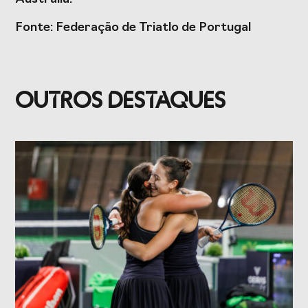
Presidentes de
de Portugal
Federações
Fonte: Federação de Triatlo de Portugal
Desportivas
Prémios Voz do
Jogos CPLP
Desporto
OUTROS DESTAQUES
Congresso
Nacional do
Desporto