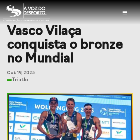
≡
Vasco Vilaça
Sobre a CDP
conquista o bronze
Visão e Missão
Órgãos Sociais
no Mundial
Representações
Representações
Nacionais
Internacionais
Out 19, 2025
Triatlo
História
Documentação
Serviços
Balcão das
Seguros
Federações
Desportivos