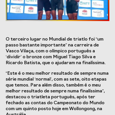
Formação
Estudos e Projetos
O terceiro lugar no Mundial de triatlo foi “um
O Valor do
Estudo
passo bastante importante” na carreira de
Desporto
caracterizador do
Vasco Vilaça, com o olímpico português a
Português, o seu
setor do Desporto
financiamento
em Portugal e
‘dividir’ o bronze com Miguel Tiago Silva e
(1996-2024) e o seu
impacto da
Ricardo Batista, que o ajudaram na finalíssima.
futuro
COVID-19
“Este é o meu melhor resultado de sempre numa
Projetos Europeus
série mundial ‘normal’, com as sete, oito etapas
que temos. Para além disso, também é o meu
melhor resultado de sempre numa finalíssima”,
destacou o triatleta português, após ter
Eventos
fechado as contas do Campeonato do Mundo
com um quinto posto hoje em Wollongong, na
Cimeira de
Gala do Desporto
Austrália.