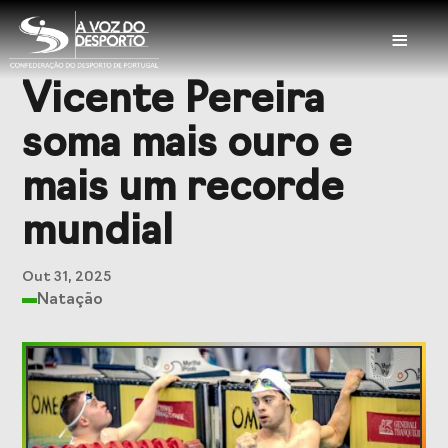
≡
Vicente Pereira
Sobre a CDP
soma mais ouro e
Visão e Missão
Órgãos Sociais
mais um recorde
Representações
Representações
mundial
Nacionais
Internacionais
História
Documentação
Out 31, 2025
Natação
Serviços
Balcão das
Seguros
Federações
Desportivos