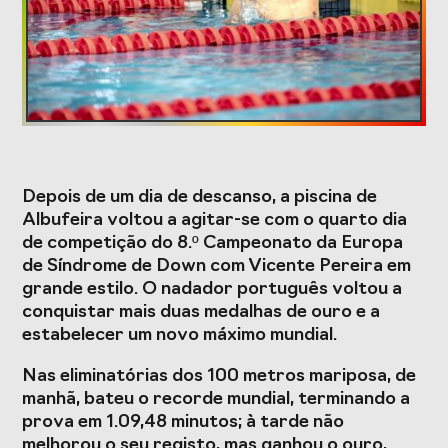
Formação
Estudos e Projetos
O Valor do
Estudo
Desporto
caracterizador do
Depois de um dia de descanso, a piscina de
Português, o seu
setor do Desporto
Albufeira voltou a agitar-se com o quarto dia
financiamento
em Portugal e
(1996-2024) e o seu
impacto da
de competição do 8.º Campeonato da Europa
futuro
COVID-19
de Síndrome de Down com Vicente Pereira em
grande estilo. O nadador português voltou a
Projetos Europeus
conquistar mais duas medalhas de ouro e a
estabelecer um novo máximo mundial.
Nas eliminatórias dos 100 metros mariposa, de
Eventos
manhã, bateu o recorde mundial, terminando a
prova em 1.09,48 minutos; à tarde não
Cimeira de
Gala do Desporto
melhorou o seu registo, mas ganhou o ouro,