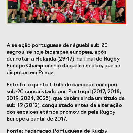
Formação
Estudos e Projetos
A seleção portuguesa de râguebi sub-20
O Valor do
Estudo
sagrou-se hoje bicampeã europeia, após
Desporto
caracterizador do
derrotar a Holanda (29-17), na final do Rugby
Português, o seu
setor do Desporto
financiamento
em Portugal e
Europe Championship daquele escalão, que se
(1996-2024) e o seu
impacto da
disputou em Praga.
futuro
COVID-19
Este foi o quinto título de campeão europeu
Projetos Europeus
sub-20 conquistado por Portugal (2017, 2018,
2019, 2024, 2025), que detém ainda um título de
sub-19 (2012), conquistado antes da alteração
dos escalões etários promovida pela Rugby
Eventos
Europe a partir de 2017.
Cimeira de
Gala do Desporto
Fonte: Federação Portuguesa de Rugby