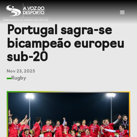
≡
Portugal sagra-se
Sobre a CDP
bicampeão europeu
Visão e Missão
Órgãos Sociais
sub-20
Representações
Representações
Nacionais
Internacionais
Nov 23, 2025
Rugby
História
Documentação
Serviços
Balcão das
Seguros
Federações
Desportivos