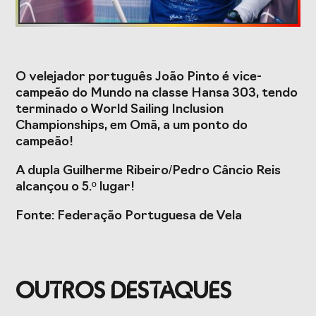
Formação
O velejador português João Pinto é vice-
Estudos e Projetos
campeão do Mundo na classe Hansa 303, tendo
terminado o World Sailing Inclusion
O Valor do
Estudo
Championships, em Omã, a um ponto do
Desporto
caracterizador do
Português, o seu
setor do Desporto
campeão!
financiamento
em Portugal e
(1996-2024) e o seu
impacto da
A dupla Guilherme Ribeiro/Pedro Câncio Reis
futuro
COVID-19
alcançou o 5.º lugar!
Projetos Europeus
Fonte: Federação Portuguesa de Vela
Eventos
OUTROS DESTAQUES
Cimeira de
Gala do Desporto