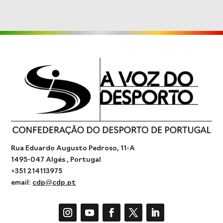
Rua Eduardo Augusto Pedroso, 11-A
1495-047 Algés , Portugal
+351 214113975
email:
cdp@cdp.pt