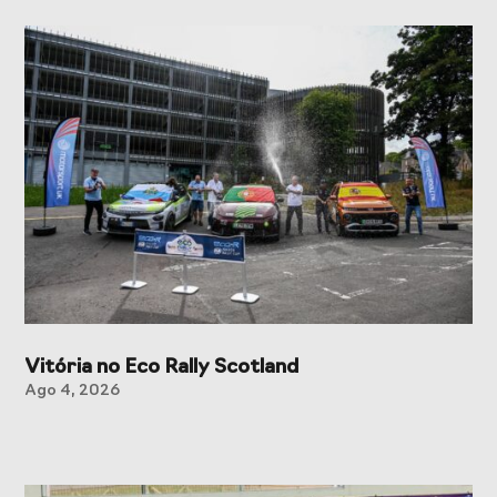
Presidentes de
de Portugal
Federações
Desportivas
Prémios Voz do
Jogos CPLP
Desporto
Congresso
Nacional do
Desporto
Vitória no Eco Rally Scotland
Ago 4, 2026