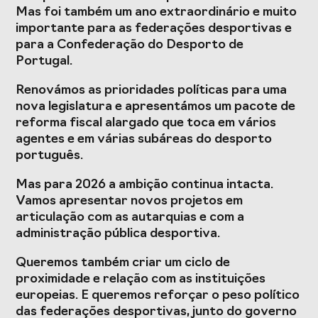
Presidentes de
de Portugal
Mas foi também um ano extraordinário e muito
Federações
importante para as federações desportivas e
Desportivas
para a Confederação do Desporto de
Portugal.
Prémios Voz do
Jogos CPLP
Desporto
Renovámos as prioridades políticas para uma
Congresso
nova legislatura e apresentámos um pacote de
Nacional do
reforma fiscal alargado que toca em vários
Desporto
agentes e em várias subáreas do desporto
português.
Mas para 2026 a ambição continua intacta.
Vamos apresentar novos projetos em
articulação com as autarquias e com a
administração pública desportiva.
Queremos também criar um ciclo de
proximidade e relação com as instituições
europeias. E queremos reforçar o peso político
das federações desportivas, junto do governo