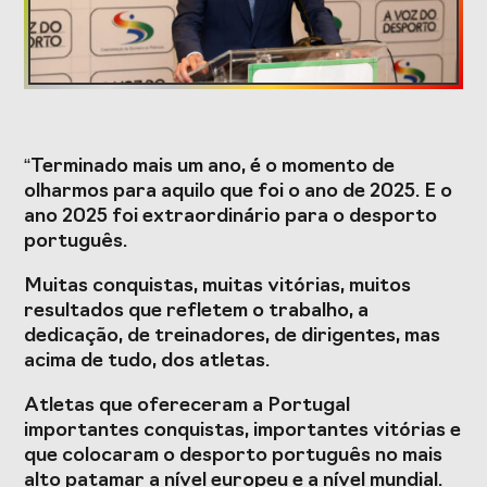
Formação
Estudos e Projetos
“Terminado mais um ano, é o momento de
O Valor do
Estudo
olharmos para aquilo que foi o ano de 2025. E o
Desporto
caracterizador do
ano 2025 foi extraordinário para o desporto
Português, o seu
setor do Desporto
financiamento
em Portugal e
português.
(1996-2024) e o seu
impacto da
futuro
COVID-19
Muitas conquistas, muitas vitórias, muitos
resultados que refletem o trabalho, a
Projetos Europeus
dedicação, de treinadores, de dirigentes, mas
acima de tudo, dos atletas.
Atletas que ofereceram a Portugal
Eventos
importantes conquistas, importantes vitórias e
que colocaram o desporto português no mais
Cimeira de
Gala do Desporto
alto patamar a nível europeu e a nível mundial.