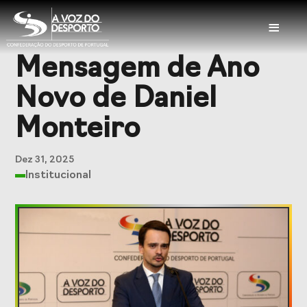
≡
Mensagem de Ano
Sobre a CDP
Novo de Daniel
Visão e Missão
Órgãos Sociais
Monteiro
Representações
Representações
Nacionais
Internacionais
Dez 31, 2025
Institucional
História
Documentação
Serviços
Balcão das
Seguros
Federações
Desportivos