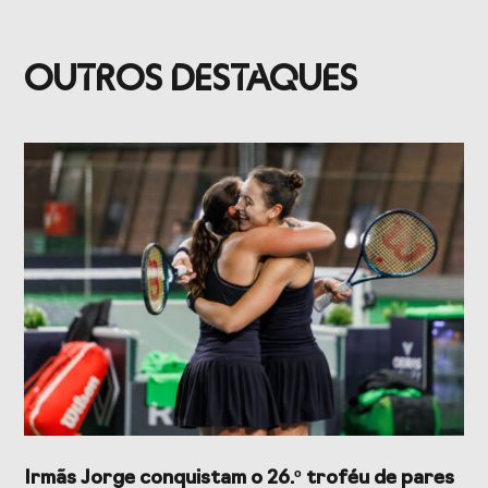
Presidentes de
de Portugal
Federações
Desportivas
OUTROS DESTAQUES
Prémios Voz do
Jogos CPLP
Desporto
Congresso
Nacional do
Desporto
Irmãs Jorge conquistam o 26.º troféu de pares