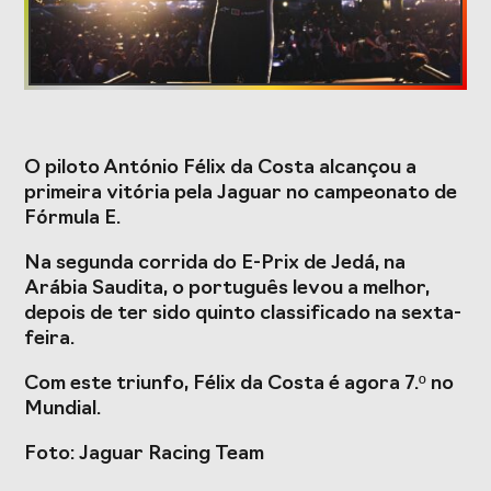
Formação
Estudos e Projetos
O piloto António Félix da Costa alcançou a
O Valor do
Estudo
primeira vitória pela Jaguar no campeonato de
Desporto
caracterizador do
Fórmula E.
Português, o seu
setor do Desporto
financiamento
em Portugal e
Na segunda corrida do E-Prix de Jedá, na
(1996-2024) e o seu
impacto da
futuro
COVID-19
Arábia Saudita, o português levou a melhor,
depois de ter sido quinto classificado na sexta-
Projetos Europeus
feira.
Com este triunfo, Félix da Costa é agora 7.º no
Mundial.
Eventos
Foto: Jaguar Racing Team
Cimeira de
Gala do Desporto