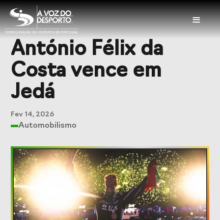
≡
António Félix da
Sobre a CDP
Costa vence em
Visão e Missão
Órgãos Sociais
Jedá
Representações
Representações
Nacionais
Internacionais
Fev 14, 2026
Automobilismo
História
Documentação
Serviços
Balcão das
Seguros
Federações
Desportivos