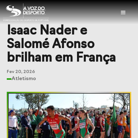
≡
Isaac Nader e
Sobre a CDP
Salomé Afonso
Visão e Missão
Órgãos Sociais
brilham em França
Representações
Representações
Nacionais
Internacionais
Fev 20, 2026
Atletismo
História
Documentação
Serviços
Balcão das
Seguros
Federações
Desportivos