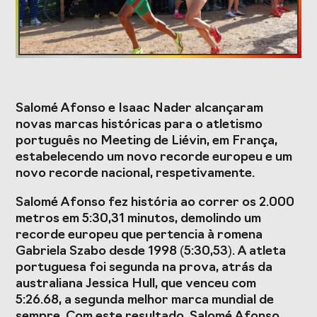
Formação
Estudos e Projetos
Salomé Afonso e Isaac Nader alcançaram
O Valor do
Estudo
novas marcas históricas para o atletismo
Desporto
caracterizador do
português no Meeting de Liévin, em França,
Português, o seu
setor do Desporto
financiamento
em Portugal e
estabelecendo um novo recorde europeu e um
(1996-2024) e o seu
impacto da
novo recorde nacional, respetivamente.
futuro
COVID-19
Salomé Afonso fez história ao correr os 2.000
Projetos Europeus
metros em 5:30,31 minutos, demolindo um
recorde europeu que pertencia à romena
Gabriela Szabo desde 1998 (5:30,53). A atleta
portuguesa foi segunda na prova, atrás da
Eventos
australiana Jessica Hull, que venceu com
5:26.68, a segunda melhor marca mundial de
Cimeira de
Gala do Desporto
sempre. Com este resultado, Salomé Afonso