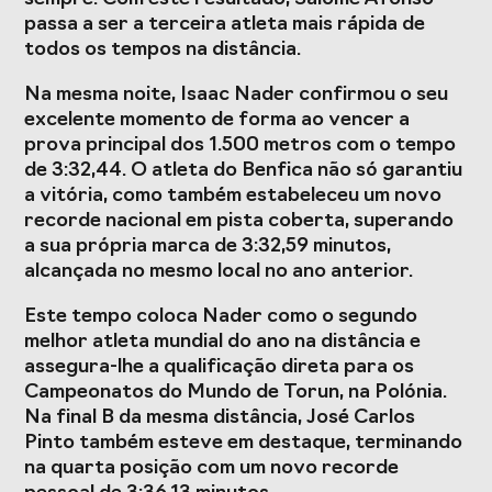
Presidentes de
de Portugal
passa a ser a terceira atleta mais rápida de
Federações
todos os tempos na distância.
Desportivas
Na mesma noite, Isaac Nader confirmou o seu
Prémios Voz do
Jogos CPLP
Desporto
excelente momento de forma ao vencer a
prova principal dos 1.500 metros com o tempo
Congresso
de 3:32,44. O atleta do Benfica não só garantiu
Nacional do
a vitória, como também estabeleceu um novo
Desporto
recorde nacional em pista coberta, superando
a sua própria marca de 3:32,59 minutos,
alcançada no mesmo local no ano anterior.
Este tempo coloca Nader como o segundo
melhor atleta mundial do ano na distância e
assegura-lhe a qualificação direta para os
Campeonatos do Mundo de Torun, na Polónia.
Na final B da mesma distância, José Carlos
Pinto também esteve em destaque, terminando
na quarta posição com um novo recorde