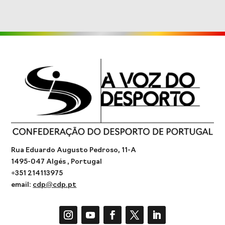
Rua Eduardo Augusto Pedroso, 11-A
1495-047 Algés , Portugal
+351 214113975
email:
cdp@cdp.pt