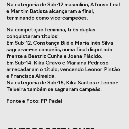
Presidentes de
de Portugal
Na categoria de Sub-12 masculino, Afonso Leal
Federações
e Martim Batista alcançaram a final,
Desportivas
terminando como vice-campeões.
Prémios Voz do
Jogos CPLP
Na competição feminina, três duplas
Desporto
conquistaram títulos:
Congresso
Em Sub-12, Constança Bilé e Maria Inês Silva
Nacional do
sagraram-se campeãs, numa final disputada
Desporto
frente a Beatriz Cunha e Joana Plácido.
Em Sub-14, Kika Cravo e Mariana Pedroso
arrecadaram o título, vencendo Leonor Pintão
e Francisca Almeida.
Na categoria de Sub-18, Kika Santos e Leonor
Teixeira também se sagraram campeãs.
Fonte e Foto: FP Padel