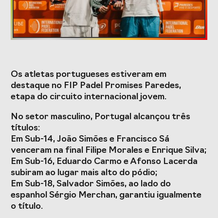
Formação
Estudos e Projetos
Os atletas portugueses estiveram em
O Valor do
Estudo
destaque no FIP Padel Promises Paredes,
Desporto
caracterizador do
etapa do circuito internacional jovem.
Português, o seu
setor do Desporto
financiamento
em Portugal e
No setor masculino, Portugal alcançou três
(1996-2024) e o seu
impacto da
futuro
COVID-19
títulos:
Em Sub-14, João Simões e Francisco Sá
Projetos Europeus
venceram na final Filipe Morales e Enrique Silva;
Em Sub-16, Eduardo Carmo e Afonso Lacerda
subiram ao lugar mais alto do pódio;
Em Sub-18, Salvador Simões, ao lado do
Eventos
espanhol Sérgio Merchan, garantiu igualmente
o título.
Cimeira de
Gala do Desporto