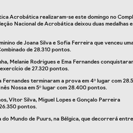
racterizador do setor
Projetos Europeus
tica Acrobática realizaram-se este domingo no Comp
rto em Portugal e
eleção Nacional de Acrobática deixou duas medalhas 
da COVID-19
inino de Joana Silva e Sofia Ferreira que venceu um
Combinado de 28.310 pontos.
nha, Melanie Rodrigues e Ema Fernandes conquistara
esporto de Portugal
Prémios Voz do Despo
exercício de 27.320 pontos.
a Fernandes terminaram a prova em 4º lugar com 28.
 Inês Nossa em 5º lugar com 28.400 pontos.
s, Vítor Silva, Miguel Lopes e Gonçalo Parreira
26.350 pontos.
a do Mundo de Puurs, na Bélgica, que decorrerá entre