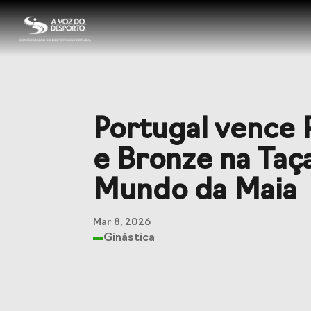
Sobre a CDP
Visão e Missão
Órgãos So
Portugal vence 
História
Documen
e Bronze na Taç
Mundo da Maia
Serviços
Mar 8, 2026
Ginástica
Balcão das Federações
Seguros 