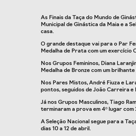
Estudos e Projetos
O Valor do Desporto
Estudo ca
As Finais da Taça do Mundo de Ginás
Português, o seu financiamento
do Despo
Municipal de Ginástica da Maia e a S
(1996-2024) e o seu futuro
impacto 
casa.
O grande destaque vai para o Par Fem
Medalha de Prata com um exercício 
Eventos
Nos Grupos Femininos, Diana Laranji
Cimeira de Presidentes de
Gala do D
Medalha de Bronze com um brilhante 
Federações Desportivas
Nos Pares Mistos, André Fiuza e Lar
Congresso Nacional do
pontos, seguidos de João Carreira e
Desporto
Já nos Grupos Masculinos, Tiago Ramo
terminaram a prova em 4º lugar com 
A Seleção Nacional segue para a Taç
dias 10 a 12 de abril.