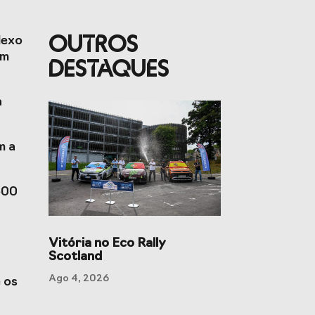
OUTROS
lexo
em
DESTAQUES
a
m a
rto
Jogos CPLP
500
Vitória no Eco Rally
Scotland
Ago 4, 2026
 os