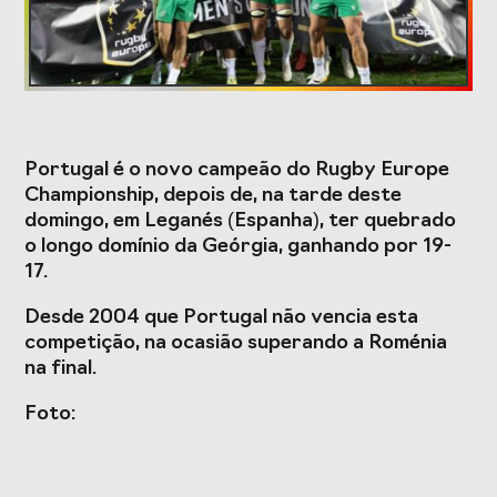
Formação
Estudos e Projetos
Portugal é o novo campeão do Rugby Europe
O Valor do
Estudo
Championship, depois de, na tarde deste
Desporto
caracterizador do
domingo, em Leganés (Espanha), ter quebrado
Português, o seu
setor do Desporto
financiamento
em Portugal e
o longo domínio da Geórgia, ganhando por 19-
(1996-2024) e o seu
impacto da
17.
futuro
COVID-19
Desde 2004 que Portugal não vencia esta
Projetos Europeus
competição, na ocasião superando a Roménia
na final.
Foto:
Eventos
Cimeira de
Gala do Desporto