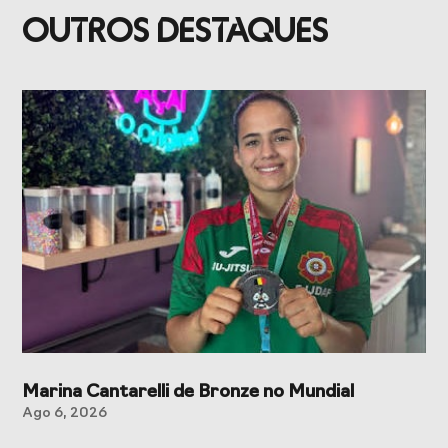
Presidentes de
de Portugal
OUTROS DESTAQUES
Federações
Desportivas
Prémios Voz do
Jogos CPLP
Desporto
Congresso
Nacional do
Desporto
Marina Cantarelli de Bronze no Mundial
Ago 6, 2026