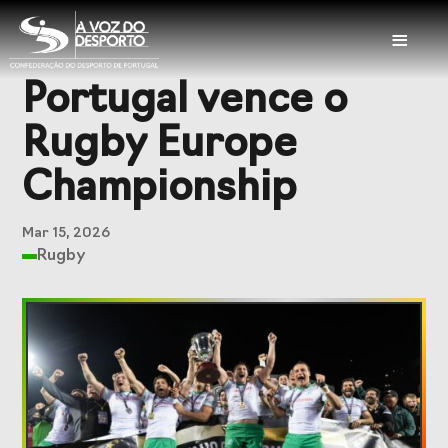
≡
Portugal vence o
Sobre a CDP
Rugby Europe
Visão e Missão
Órgãos Sociais
Championship
Representações
Representações
Nacionais
Internacionais
Mar 15, 2026
Rugby
História
Documentação
Serviços
Balcão das
Seguros
Federações
Desportivos