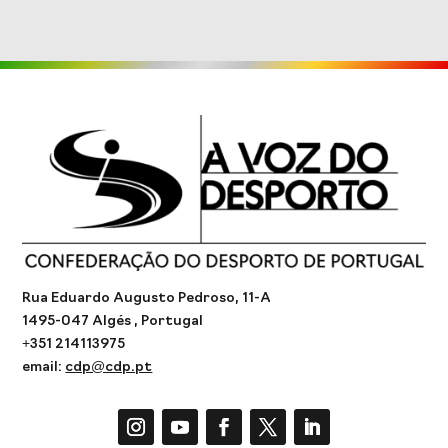
Rua Eduardo Augusto Pedroso, 11-A
1495-047 Algés , Portugal
+351 214113975
email:
cdp@cdp.pt