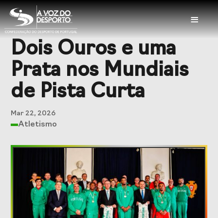
≡
Dois Ouros e uma
Sobre a CDP
Prata nos Mundiais
Visão e Missão
Órgãos Sociais
de Pista Curta
Representações
Representações
Nacionais
Internacionais
Mar 22, 2026
Atletismo
História
Documentação
Serviços
Balcão das
Seguros
Federações
Desportivos