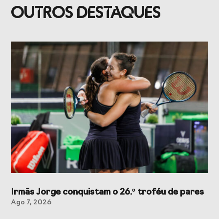
Presidentes de
de Portugal
OUTROS DESTAQUES
Federações
Desportivas
Prémios Voz do
Jogos CPLP
Desporto
Congresso
Nacional do
Desporto
Irmãs Jorge conquistam o 26.º troféu de pares
Ago 7, 2026