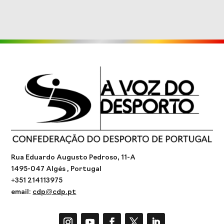
Rua Eduardo Augusto Pedroso, 11-A
1495-047 Algés , Portugal
+351 214113975
email:
cdp@cdp.pt