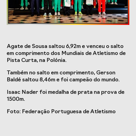
Formação
Estudos e Projetos
Agate de Sousa saltou 6,92m e venceu o salto
O Valor do
Estudo
em comprimento dos Mundiais de Atletismo de
Desporto
caracterizador do
Pista Curta, na Polónia.
Português, o seu
setor do Desporto
financiamento
em Portugal e
Também no salto em comprimento, Gerson
(1996-2024) e o seu
impacto da
futuro
COVID-19
Baldé saltou 8,46m e foi campeão do mundo.
Projetos Europeus
Isaac Nader foi medalha de prata na prova de
1500m.
Foto: Federação Portuguesa de Atletismo
Eventos
Cimeira de
Gala do Desporto