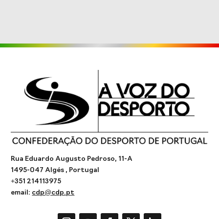
Rua Eduardo Augusto Pedroso, 11-A
1495-047 Algés , Portugal
+351 214113975
email:
cdp@cdp.pt