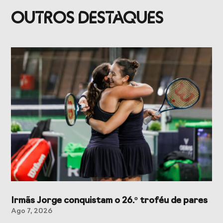
Presidentes de
de Portugal
OUTROS DESTAQUES
Federações
Desportivas
Prémios Voz do
Jogos CPLP
Desporto
Congresso
Nacional do
Desporto
Irmãs Jorge conquistam o 26.º troféu de pares
Ago 7, 2026