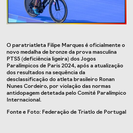
Formação
Estudos e Projetos
O paratriatleta Filipe Marques é oficialmente o
O Valor do
Estudo
novo medalha de bronze da prova masculina
Desporto
caracterizador do
PTS5 (deficiência ligeira) dos Jogos
Português, o seu
setor do Desporto
financiamento
em Portugal e
Paralímpicos de Paris 2024, após a atualização
(1996-2024) e o seu
impacto da
dos resultados na sequência da
futuro
COVID-19
desclassificação do atleta brasileiro Ronan
Nunes Cordeiro, por violação das normas
Projetos Europeus
antidopagem detetada pelo Comité Paralímpico
Internacional.
Fonte e Foto: Federação de Triatlo de Portugal
Eventos
Cimeira de
Gala do Desporto