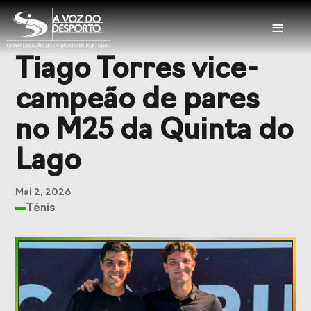
≡
Tiago Torres vice-
Sobre a CDP
campeão de pares
Visão e Missão
Órgãos Sociais
no M25 da Quinta do
Representações
Representações
Lago
Nacionais
Internacionais
História
Documentação
Mai 2, 2026
Ténis
Serviços
Balcão das
Seguros
Federações
Desportivos