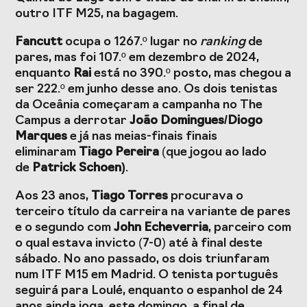
Presidentes de
de Portugal
outro ITF M25, na bagagem.
Federações
Desportivas
Fancutt
ocupa o 1267.º lugar no
ranking
de
pares, mas foi 107.º em dezembro de 2024,
Prémios Voz do
Jogos CPLP
Desporto
enquanto
Rai
está no 390.º posto, mas chegou a
ser 222.º em junho desse ano. Os dois tenistas
Congresso
da Oceânia começaram a campanha no The
Nacional do
Campus a derrotar
João Domingues/Diogo
Desporto
Marques
e já nas meias-finais finais
eliminaram
Tiago Pereira
(que jogou ao lado
de
Patrick Schoen)
.
Aos 23 anos,
Tiago Torres
procurava o
terceiro título da carreira na variante de pares
e o segundo com
John Echeverria
, parceiro com
o qual estava invicto (7-0) até à final deste
sábado. No ano passado, os dois triunfaram
num ITF M15 em Madrid. O tenista português
seguirá para Loulé, enquanto o espanhol de 24
anos ainda joga, este domingo, a final de