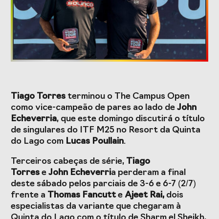
Formação
Estudos e Projetos
O Valor do
Estudo
Desporto
caracterizador do
Tiago Torres
terminou o The Campus Open
Português, o seu
setor do Desporto
como vice-campeão de pares ao lado de
John
financiamento
em Portugal e
(1996-2024) e o seu
impacto da
Echeverria
, que este domingo discutirá o título
futuro
COVID-19
de singulares do ITF M25 no Resort da Quinta
do Lago com
Lucas Poullain
.
Projetos Europeus
Terceiros cabeças de série,
Tiago
Torres
e
John Echeverri
a perderam a final
deste sábado pelos parciais de 3-6 e 6-7 (2/7)
Eventos
frente a
Thomas Fancutt
e
Ajeet Rai,
dois
especialistas da variante que chegaram à
Cimeira de
Gala do Desporto
Quinta do Lago com o título de Sharm el Sheikh,