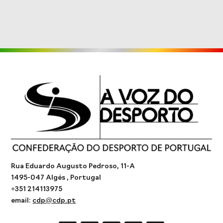
Rua Eduardo Augusto Pedroso, 11-A
1495-047 Algés , Portugal
+351 214113975
email:
cdp@cdp.pt