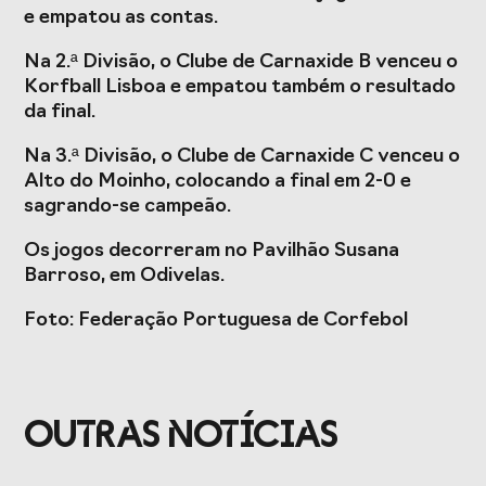
Presidentes de
de Portugal
e empatou as contas.
Federações
Desportivas
Na 2.ª Divisão, o Clube de Carnaxide B venceu o
Korfball Lisboa e empatou também o resultado
Prémios Voz do
Jogos CPLP
da final.
Desporto
Congresso
Na 3.ª Divisão, o Clube de Carnaxide C venceu o
Nacional do
Alto do Moinho, colocando a final em 2-0 e
Desporto
sagrando-se campeão.
Os jogos decorreram no Pavilhão Susana
Barroso, em Odivelas.
Foto: Federação Portuguesa de Corfebol
OUTRAS NOTÍCIAS