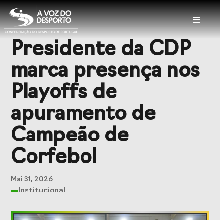
≡
Presidente da CDP
Sobre a CDP
marca presença nos
Visão e Missão
Órgãos Sociais
Playoffs de
Representações
Representações
apuramento de
Nacionais
Internacionais
Campeão de
História
Documentação
Corfebol
Serviços
Mai 31, 2026
Institucional
Balcão das
Seguros
Federações
Desportivos