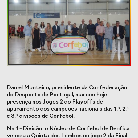
Formação
Estudos e Projetos
O Valor do
Estudo
Desporto
caracterizador do
Português, o seu
setor do Desporto
financiamento
em Portugal e
(1996-2024) e o seu
impacto da
futuro
COVID-19
Daniel Monteiro, presidente da Confederação
Projetos Europeus
do Desporto de Portugal, marcou hoje
presença nos Jogos 2 do Playoffs de
apuramento dos campeões nacionais das 1.ª, 2.ª
e 3.ª divisões de Corfebol.
Eventos
Na 1.ª Divisão, o Núcleo de Corfebol de Benfica
Cimeira de
Gala do Desporto
venceu a Quinta dos Lombos no jogo 2 da Final