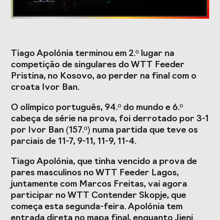
Formação
Tiago Apolónia terminou em 2.º lugar na
Estudos e Projetos
competição de singulares do WTT Feeder
Pristina, no Kosovo, ao perder na final com o
O Valor do
Estudo
croata Ivor Ban.
Desporto
caracterizador do
Português, o seu
setor do Desporto
O olímpico português, 94.º do mundo e 6.º
financiamento
em Portugal e
(1996-2024) e o seu
impacto da
cabeça de série na prova, foi derrotado por 3-1
futuro
COVID-19
por Ivor Ban (157.º) numa partida que teve os
parciais de 11-7, 9-11, 11-9, 11-4.
Projetos Europeus
Tiago Apolónia, que tinha vencido a prova de
pares masculinos no WTT Feeder Lagos,
juntamente com Marcos Freitas, vai agora
Eventos
participar no WTT Contender Skopje, que
começa esta segunda-feira. Apolónia tem
Cimeira de
Gala do Desporto
entrada direta no mapa final, enquanto Jieni