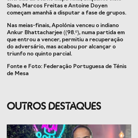
Presidentes de
de Portugal
Shao, Marcos Freitas e Antoine Doyen
Federações
começam amanhã a disputar a fase de grupos.
Desportivas
Nas meias-finais, Apolónia venceu o indiano
Prémios Voz do
Jogos CPLP
Ankur Bhattacharjee ((98.º), numa partida em
Desporto
que entrou a vencer, permitiu a recuperação
Congresso
do adversário, mas acabou por alcançar o
Nacional do
triunfo no quinto parcial.
Desporto
Fonte e Foto: Federação Portuguesa de Ténis
de Mesa
OUTROS DESTAQUES