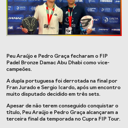
Formação
Estudos e Projetos
O Valor do
Estudo
Desporto
caracterizador do
Peu Araújo e Pedro Graça fecharam o FIP
Português, o seu
setor do Desporto
Padel Bronze Damac Abu Dhabi como vice-
financiamento
em Portugal e
(1996-2024) e o seu
impacto da
campeões.
futuro
COVID-19
A dupla portuguesa foi derrotada na final por
Projetos Europeus
Fran Jurado e Sergio Icardo, após um encontro
muito disputado decidido em três sets.
Apesar de não terem conseguido conquistar o
Eventos
título, Peu Araújo e Pedro Graça alcançaram a
terceira final da temporada no Cupra FIP Tour.
Cimeira de
Gala do Desporto