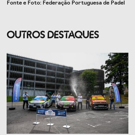
Fonte e Foto: Federação Portuguesa de Padel
Presidentes de
de Portugal
Federações
Desportivas
Prémios Voz do
Jogos CPLP
Desporto
OUTROS DESTAQUES
Congresso
Nacional do
Desporto