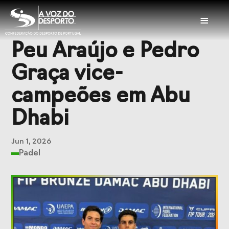
≡
Peu Araújo e Pedro
Sobre a CDP
Graça vice-
Visão e Missão
Órgãos Sociais
campeões em Abu
Representações
Representações
Dhabi
Nacionais
Internacionais
História
Documentação
Jun 1, 2026
Padel
Serviços
Balcão das
Seguros
Federações
Desportivos