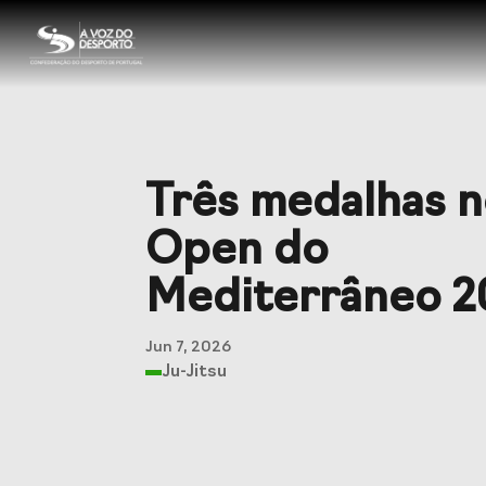
Sobre a CDP
Visão e Missão
Órgãos So
Três medalhas 
História
Documen
Open do
Mediterrâneo 2
Serviços
Jun 7, 2026
Ju-Jitsu
Balcão das Federações
Seguros 