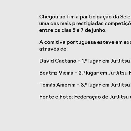
Estudos e Projetos
O Valor do Desporto
Estudo ca
Chegou ao fim a participação da Se
Português, o seu financiamento
do Despo
uma das mais prestigiadas competiçõe
(1996-2024) e o seu futuro
impacto 
entre os dias 5 e 7 de junho.
A comitiva portuguesa esteve em exc
através de:
Eventos
David Caetano – 1.º lugar em Ju-Jits
Cimeira de Presidentes de
Gala do D
Beatriz Vieira – 2.º lugar em Ju-Jitsu
Federações Desportivas
Congresso Nacional do
Tomás Amorim – 3.º lugar em Ju-Jitsu
Desporto
Fonte e Foto: Federação de Ju-Jitsu 