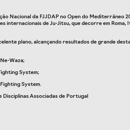
racterizador do setor
Projetos Europeus
leção Nacional da FJJDAP no Open do Mediterrâneo 2
rto em Portugal e
s internacionais de Ju-Jitsu, que decorre em Roma, It
da COVID-19
elente plano, alcançando resultados de grande dest
u Ne-Waza;
esporto de Portugal
Prémios Voz do Despo
 Fighting System;
 Fighting System.
e Disciplinas Associadas de Portugal