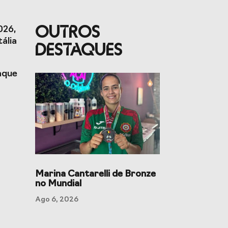
OUTROS
026,
ália
DESTAQUES
aque
rto
Jogos CPLP
Marina Cantarelli de Bronze
no Mundial
Ago 6, 2026