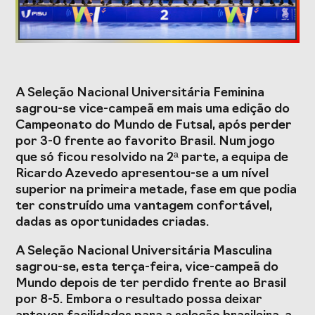
Formação
Estudos e Projetos
A Seleção Nacional Universitária Feminina
sagrou-se vice-campeã em mais uma edição do
O Valor do
Estudo
Campeonato do Mundo de Futsal, após perder
Desporto
caracterizador do
Português, o seu
setor do Desporto
por 3-0 frente ao favorito Brasil. Num jogo
financiamento
em Portugal e
que só ficou resolvido na 2ª parte, a equipa de
(1996-2024) e o seu
impacto da
Ricardo Azevedo apresentou-se a um nível
futuro
COVID-19
superior na primeira metade, fase em que podia
ter construído uma vantagem confortável,
Projetos Europeus
dadas as oportunidades criadas.
A Seleção Nacional Universitária Masculina
sagrou-se, esta terça-feira, vice-campeã do
Eventos
Mundo depois de ter perdido frente ao Brasil
por 8-5. Embora o resultado possa deixar
Cimeira de
Gala do Desporto