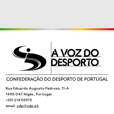
Rua Eduardo Augusto Pedroso, 11-A
1495-047 Algés , Portugal
+351 214113975
email:
cdp@cdp.pt