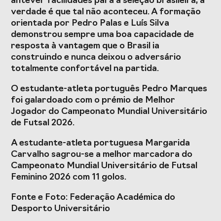
antever facilidades para a seleção brasileira, a
Presidentes de
de Portugal
verdade é que tal não aconteceu. A formação
Federações
orientada por Pedro Palas e Luís Silva
Desportivas
demonstrou sempre uma boa capacidade de
Prémios Voz do
Jogos CPLP
resposta à vantagem que o Brasil ia
Desporto
construindo e nunca deixou o adversário
totalmente confortável na partida.
Congresso
Nacional do
O estudante-atleta português Pedro Marques
Desporto
foi galardoado com o prémio de Melhor
Jogador do Campeonato Mundial Universitário
de Futsal 2026.
A estudante-atleta portuguesa Margarida
Carvalho sagrou-se a melhor marcadora do
Campeonato Mundial Universitário de Futsal
Feminino 2026 com 11 golos.
Fonte e Foto: Federação Académica do
Desporto Universitário