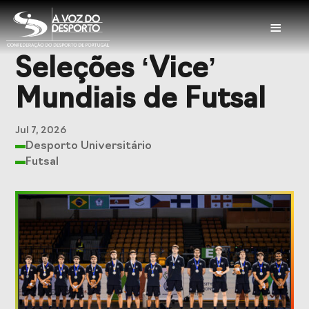
≡
Seleções ‘Vice’
Sobre a CDP
Mundiais de Futsal
Visão e Missão
Órgãos Sociais
Jul 7, 2026
Representações
Representações
Desporto Universitário
Nacionais
Internacionais
Futsal
História
Documentação
Serviços
Balcão das
Seguros
Federações
Desportivos