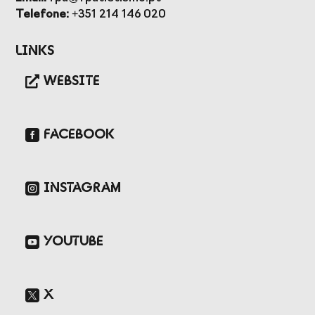
Presidentes de
de Portugal
Telefone:
+351 214 146 020
Federações
Desportivas
Links
Prémios Voz do
Jogos CPLP
Desporto
WEBSITE
Congresso
Nacional do
Desporto
FACEBOOK
INSTAGRAM
YOUTUBE
X