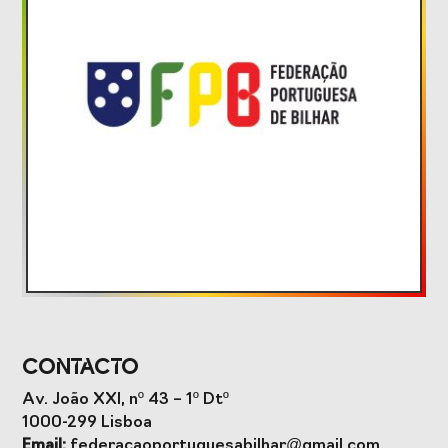
Formação
Estudos e Projetos
O Valor do
Estudo
Desporto
caracterizador do
Português, o seu
setor do Desporto
financiamento
em Portugal e
(1996-2024) e o seu
impacto da
futuro
COVID-19
Projetos Europeus
Contacto
Eventos
Av. João XXI, nº 43 – 1º Dtº
1000-299 Lisboa
Cimeira de
Gala do Desporto
Email:
federacaoportuguesabilhar@gmail.com