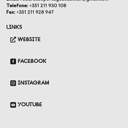
Presidentes de
de Portugal
Telefone:
+351 211 930 108
Federações
Fax:
+351 211 928 947
Desportivas
Prémios Voz do
Jogos CPLP
Links
Desporto
WEBSITE
Congresso
Nacional do
Desporto
FACEBOOK
INSTAGRAM
YOUTUBE