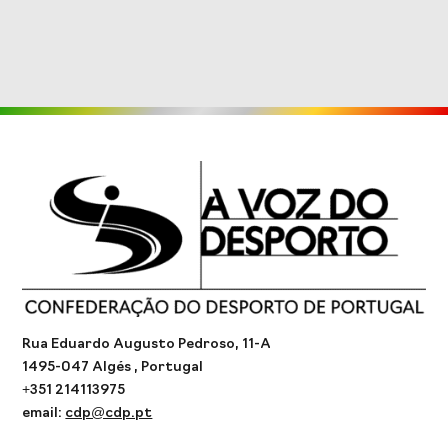
Rua Eduardo Augusto Pedroso, 11-A
1495-047 Algés , Portugal
+351 214113975
email:
cdp@cdp.pt