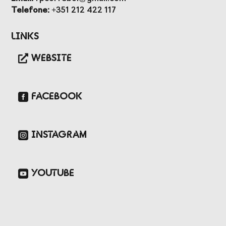
Presidentes de
de Portugal
Telefone:
+351 212 422 117
Federações
Desportivas
Links
Prémios Voz do
Jogos CPLP
Desporto
WEBSITE
Congresso
Nacional do
Desporto
FACEBOOK
INSTAGRAM
YOUTUBE