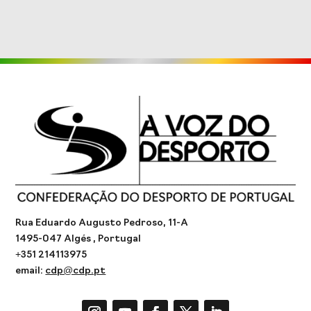
Rua Eduardo Augusto Pedroso, 11-A
1495-047 Algés , Portugal
+351 214113975
email:
cdp@cdp.pt