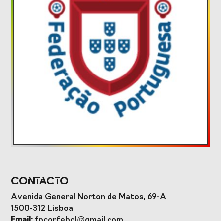
Formação
Estudos e Projetos
O Valor do
Estudo
Desporto
caracterizador do
Português, o seu
setor do Desporto
financiamento
em Portugal e
(1996-2024) e o seu
impacto da
futuro
COVID-19
Projetos Europeus
Contacto
Eventos
Avenida General Norton de Matos, 69-A
1500-312 Lisboa
Cimeira de
Gala do Desporto
Email:
fpcorfebol@gmail.com