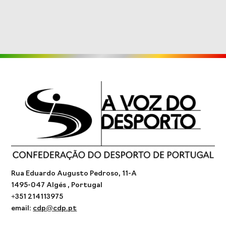
Rua Eduardo Augusto Pedroso, 11-A
1495-047 Algés , Portugal
+351 214113975
email:
cdp@cdp.pt