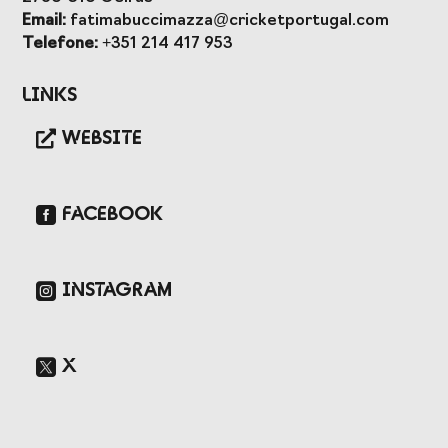
Presidentes de
de Portugal
Email:
fatimabuccimazza@cricketportugal.com
Federações
Telefone:
+351 214 417 953
Desportivas
Prémios Voz do
Jogos CPLP
Links
Desporto
WEBSITE
Congresso
Nacional do
Desporto
FACEBOOK
INSTAGRAM
X