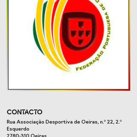
Formação
Estudos e Projetos
O Valor do
Estudo
Desporto
caracterizador do
Português, o seu
setor do Desporto
financiamento
em Portugal e
(1996-2024) e o seu
impacto da
futuro
COVID-19
Projetos Europeus
Contacto
Eventos
Rua Associação Desportiva de Oeiras, n.º 22, 2.º
Esquerdo
Cimeira de
Gala do Desporto
2780-310 Oeiras