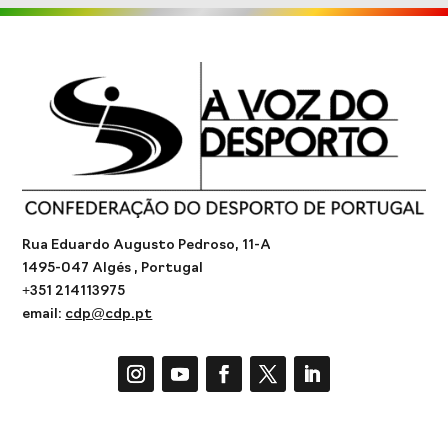
Rua Eduardo Augusto Pedroso, 11-A
1495-047 Algés , Portugal
+351 214113975
email:
cdp@cdp.pt