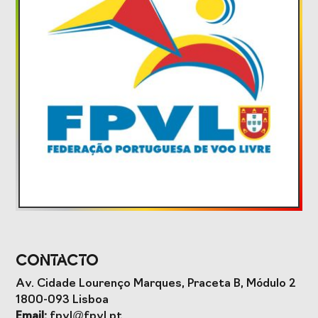
Formação
Estudos e Projetos
O Valor do
Estudo
Desporto
caracterizador do
Português, o seu
setor do Desporto
financiamento
em Portugal e
(1996-2024) e o seu
impacto da
futuro
COVID-19
Projetos Europeus
Contacto
Eventos
Av. Cidade Lourenço Marques, Praceta B, Módulo 2
1800-093 Lisboa
Cimeira de
Gala do Desporto
Email:
fpvl@fpvl.pt