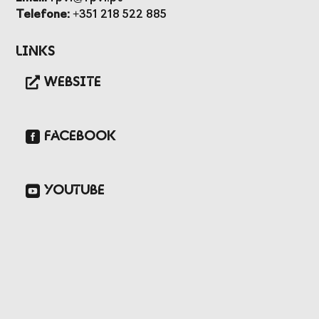
Presidentes de
de Portugal
Telefone:
+351 218 522 885
Federações
Desportivas
Links
Prémios Voz do
Jogos CPLP
Desporto
WEBSITE
Congresso
Nacional do
Desporto
FACEBOOK
YOUTUBE