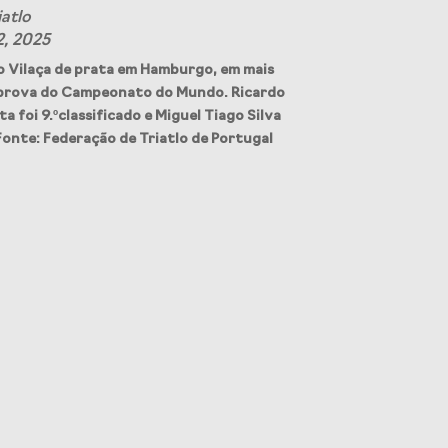
iatlo
2, 2025
o Vilaça de prata em Hamburgo, em mais
prova do Campeonato do Mundo. Ricardo
ta foi 9.ºclassificado e Miguel Tiago Silva
 Fonte: Federação de Triatlo de Portugal