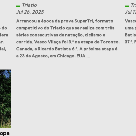
Triatlo
Tr
Jul 26, 2025
Jul 1
Arrancou a época da prova SuperTri, formato
Vasc
o do
competitivo do Triatlo que se realiza com três
uma 
iera
séries consecutivas de natação, ciclismo e
Batis
r,
corrida. Vasco Vilaça foi 3.º na etapa de Toronto,
37.º.
al,
Canada, e Ricardo Batista 6.º. A próxima etapa é
a 23 de Agosto, em Chicago, EUA....
ropa