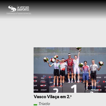
Sobre a CDP
Visão e Missão
Órgãos So
História
Documen
Serviços
Balcão das Federações
Seguros 
Vasco Vilaça em 2.º
Triatlo