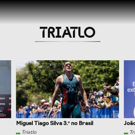
TRIATLO
ciais
Representações Nacio
tação
Desportivos
Formação
Miguel Tiago Silva 3.º no Brasil
João
Triatlo
Tr