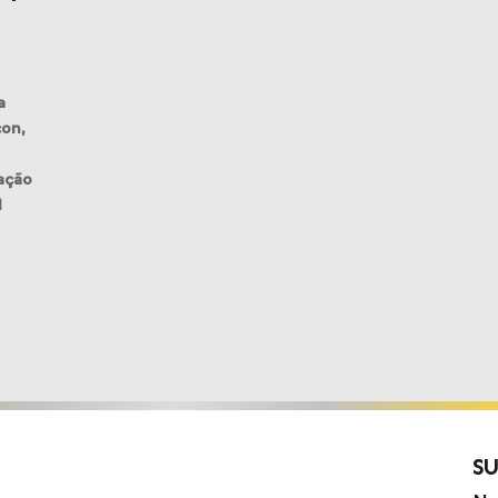
a
çon,
cação
l
Su