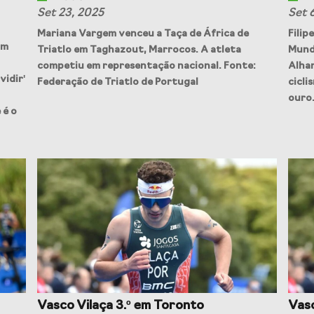
Set 23, 2025
Set 
Mariana Vargem venceu a Taça de África de
Filip
um
Triatlo em Taghazout, Marrocos. A atleta
Mund
competiu em representação nacional. Fonte:
Alha
vidir'
Federação de Triatlo de Portugal
cicli
ouro.
 é o
Vasco Vilaça 3.º em Toronto
Vasc