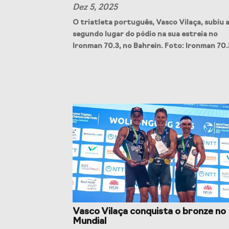
Estudos e Projetos
Dez 5, 2025
O triatleta português, Vasco Vilaça, subiu 
O Valor do Desporto
Estudo ca
segundo lugar do pódio na sua estreia no
Português, o seu financiamento
do Despo
(1996-2024) e o seu futuro
impacto 
Ironman 70.3, no Bahrein. Foto: Ironman 70.
Eventos
Cimeira de Presidentes de
Gala do D
Federações Desportivas
Congresso Nacional do
Desporto
Vasco Vilaça conquista o bronze no
Mundial