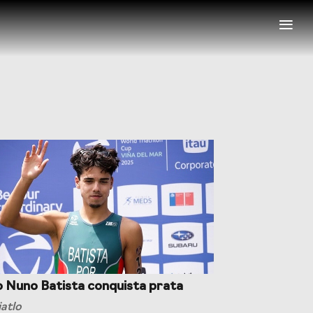
≡
nais
Representações Internacionais
 Nuno Batista conquista prata
iatlo