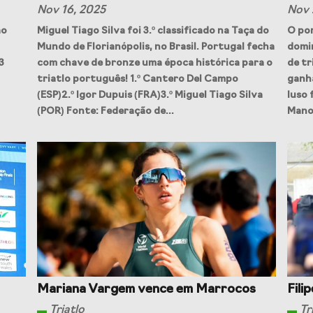
Nov 16, 2025
Nov 
ao
Miguel Tiago Silva foi 3.º classificado na Taça do
O por
racterizador do setor
Projetos Europeus
Mundo de Florianópolis, no Brasil. Portugal fecha
domi
rto em Portugal e
da COVID-19
3
com chave de bronze uma época histórica para o
de tr
triatlo português! 1.º Cantero Del Campo
ganha
(ESP)2.º Igor Dupuis (FRA)3.º Miguel Tiago Silva
luso 
(POR) Fonte: Federação de...
Manoe
esporto de Portugal
Prémios Voz do Despo
Mariana Vargem vence em Marrocos
Fili
Triatlo
Tr