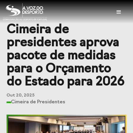
≡
Cimeira de
Sobre a CDP
presidentes aprova
Visão e Missão
Órgãos Sociais
pacote de medidas
Representações
Representações
para o Orçamento
Nacionais
Internacionais
do Estado para 2026
História
Documentação
Out 20, 2025
Cimeira de Presidentes
Serviços
Balcão das
Seguros
Federações
Desportivos