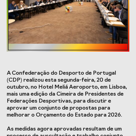
Formação
Estudos e Projetos
O Valor do
Estudo
Desporto
caracterizador do
Português, o seu
setor do Desporto
financiamento
em Portugal e
(1996-2024) e o seu
impacto da
A Confederação do Desporto de Portugal
futuro
COVID-19
(CDP) realizou esta segunda-feira, 20 de
outubro, no Hotel Meliá Aeroporto, em Lisboa,
Projetos Europeus
mais uma edição da Cimeira de Presidentes de
Federações Desportivas, para discutir e
aprovar um conjunto de propostas para
melhorar o Orçamento do Estado para 2026.
Eventos
As medidas agora aprovadas resultam de um
Cimeira de
Gala do Desporto