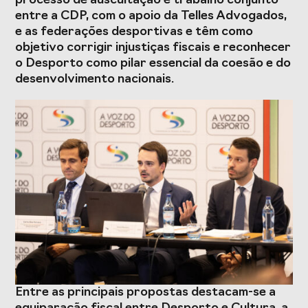
processo de auscultação e trabalho conjunto
Presidentes de
de Portugal
entre a CDP, com o apoio da Telles Advogados,
Federações
e as federações desportivas e têm como
Desportivas
objetivo corrigir injustiças fiscais e reconhecer
Prémios Voz do
Jogos CPLP
o Desporto como pilar essencial da coesão e do
Desporto
desenvolvimento nacionais.
Congresso
Nacional do
Desporto
Entre as principais propostas destacam-se a