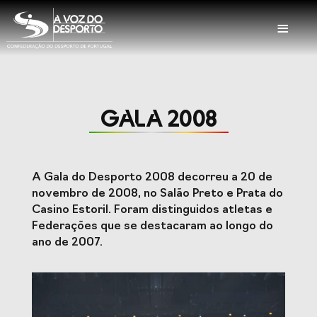
≡
Sobre a CDP
GALA 2008
Visão e Missão
Órgãos Sociais
Representações
Representações
Nacionais
Internacionais
A Gala do Desporto 2008 decorreu a 20 de
História
Documentação
novembro de 2008, no Salão Preto e Prata do
Casino Estoril. Foram distinguidos atletas e
Federações que se destacaram ao longo do
ano de 2007.
Serviços
Balcão das
Seguros
Federações
Desportivos