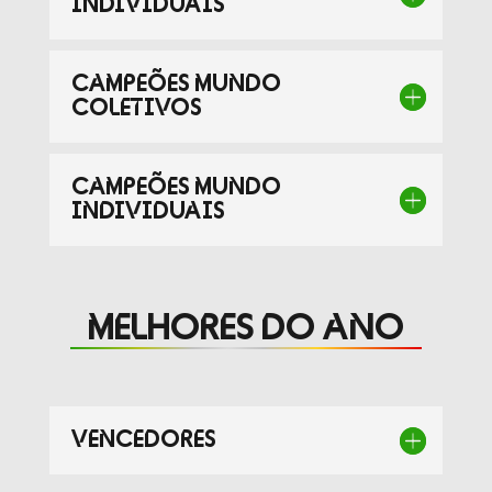
INDIVIDUAIS
Presidentes de
de Portugal
Federações
Desportivas
CAMPEÕES MUNDO
Prémios Voz do
Jogos CPLP
COLETIVOS
Desporto
Congresso
Nacional do
CAMPEÕES MUNDO
Desporto
INDIVIDUAIS
MELHORES DO ANO
VENCEDORES